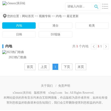
您的位置：
网站首页
>>
视频专辑
>>
内地
>> 最近更新
内地
港台
欧美
日韩
DJ现场
内地
共
1
个内地
1
/1
2023热门歌曲
首页
上页
1
下页
末页
关于我们
/
免责声明
x5music演示站
版权所有
x5mp3.com
Inc. All Rights Reserved.
本网站提供的所有音乐均来自互联网搜集，作品版权为原作者所有，如本站有侵
害到您权益的歌曲请来信告知我们，我们会立即删除侵害到您权益的内容。